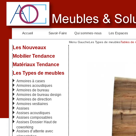
Accueil
Savoir-Faire
Qui sommes-nous
Les Espaces
Menu Gauche
Les Types de meubles
Tables de 
Les Nouveaux
Mobilier Tendance
Matériaux Tendance
Les Types de meubles
Armoires à cases
Armoires acoustiques
Armoires de bureau
Armoires de bureau design
Armoires de direction
Armoires vestiaires
Assises
Assises acoustiques
Assises composables
Assises Dossier Haut de
coworking
Assises d’attente avec
alimentation