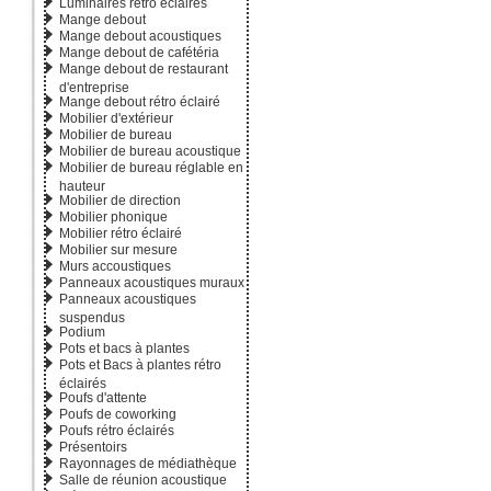
Luminaires rétro éclairés
Mange debout
Mange debout acoustiques
Mange debout de cafétéria
Mange debout de restaurant
d'entreprise
Mange debout rétro éclairé
Mobilier d'extérieur
Mobilier de bureau
Mobilier de bureau acoustique
Mobilier de bureau réglable en
hauteur
Mobilier de direction
Mobilier phonique
Mobilier rétro éclairé
Mobilier sur mesure
Murs accoustiques
Panneaux acoustiques muraux
Panneaux acoustiques
suspendus
Podium
Pots et bacs à plantes
Pots et Bacs à plantes rétro
éclairés
Poufs d'attente
Poufs de coworking
Poufs rétro éclairés
Présentoirs
Rayonnages de médiathèque
Salle de réunion acoustique