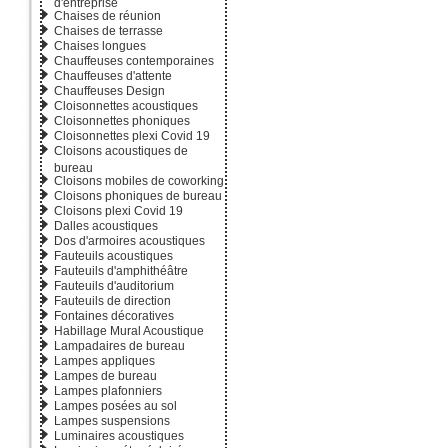
d'entreprise
Chaises de réunion
Chaises de terrasse
Chaises longues
Chauffeuses contemporaines
Chauffeuses d'attente
Chauffeuses Design
Cloisonnettes acoustiques
Cloisonnettes phoniques
Cloisonnettes plexi Covid 19
Cloisons acoustiques de
bureau
Cloisons mobiles de coworking
Cloisons phoniques de bureau
Cloisons plexi Covid 19
Dalles acoustiques
Dos d'armoires acoustiques
Fauteuils acoustiques
Fauteuils d'amphithéâtre
Fauteuils d'auditorium
Fauteuils de direction
Fontaines décoratives
Habillage Mural Acoustique
Lampadaires de bureau
Lampes appliques
Lampes de bureau
Lampes plafonniers
Lampes posées au sol
Lampes suspensions
Luminaires acoustiques