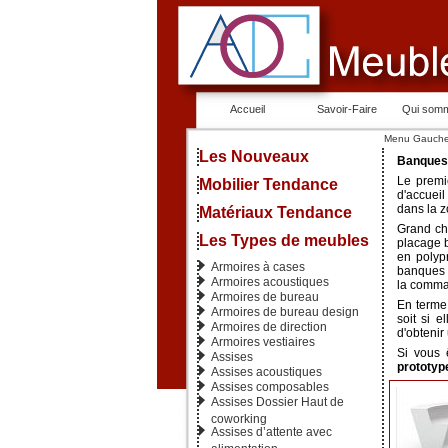
Accueil
Savoir-Faire
Qui som
Menu Gauch
Les Nouveaux
Banques 
Le premi
Mobilier Tendance
d'accuei
dans la z
Matériaux Tendance
Grand ch
Les Types de meubles
placage b
en polyp
Armoires à cases
banques d
Armoires acoustiques
la comma
Armoires de bureau
En terme 
Armoires de bureau design
soit si e
Armoires de direction
d'obtenir
Armoires vestiaires
Si vous 
Assises
prototy
Assises acoustiques
Assises composables
Assises Dossier Haut de
coworking
Assises d’attente avec
alimentation