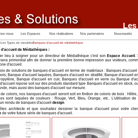
Les
mes-nous
Les Espaces
Nos réalisations
Nos partenaires
Nouveautés
e
Les Types de meubles
Banques d'accueil de médiathèque
d'accueil de Médiathèques :
er lieu à soigner pour un directeur de Médiathèque c'est son
Espace Accueil
.
l sera primordial afin de donner la première bonne impression aux visiteurs, c
one d'accueil.
oix de solutions de banques d’accueil en terme de matériaux : Banques d'accuei
ois, Banque d'accueil laquées, Banques d'accueil en stratifié, Banque d'accueil en s
ropylène, Banque d'accueil en cuir, Banques d'accueil en verre ou Banque d'accu
'accueil repose soit sur des produits standard type Banques d'accueil en stock, ou
nde, mais aussi des banques d'accueil sur mesure.
de coloris, nos banques d'accueil seront soit en finition de coloris de bois : Hêt
lles sont laquées de couleurs : Rouge, Vert, Bleu, Orange, etc.. L'utilisation d
 un rendu de banques d'accueil
design
.
êtes architecte et que souhaitez dessiner la banque d'accueil pour votre cli
pe
de votre future série de banques d'accueil.