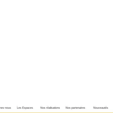
 T 11
Ref : 213 T 12
Ref : 2
mes-nous
Les Espaces
Nos réalisations
Nos partenaires
Nouveautés