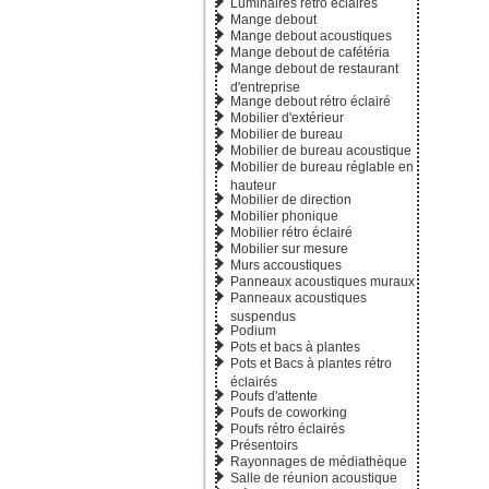
Luminaires rétro éclairés
Mange debout
Mange debout acoustiques
Mange debout de cafétéria
Mange debout de restaurant
d'entreprise
Mange debout rétro éclairé
Mobilier d'extérieur
Mobilier de bureau
Mobilier de bureau acoustique
Ref : 213
Mobilier de bureau réglable en
hauteur
Mobilier de direction
Mobilier phonique
Mobilier rétro éclairé
Mobilier sur mesure
Murs accoustiques
Panneaux acoustiques muraux
Panneaux acoustiques
suspendus
Podium
Pots et bacs à plantes
Pots et Bacs à plantes rétro
Ref : 213
éclairés
Poufs d'attente
Poufs de coworking
Poufs rétro éclairés
Présentoirs
Rayonnages de médiathèque
Salle de réunion acoustique