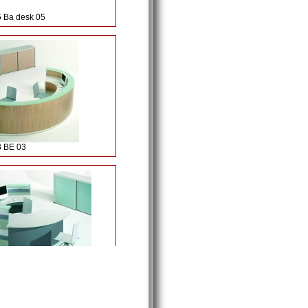
5 Ba desk 05
3 BE 03
3 T 01