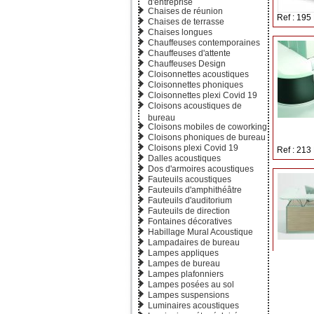
d'entreprise
Chaises de réunion
Ref : 195
Chaises de terrasse
Chaises longues
Chauffeuses contemporaines
Chauffeuses d'attente
Chauffeuses Design
Cloisonnettes acoustiques
Cloisonnettes phoniques
Cloisonnettes plexi Covid 19
Cloisons acoustiques de
bureau
Cloisons mobiles de coworking
Cloisons phoniques de bureau
Cloisons plexi Covid 19
Ref : 213
Dalles acoustiques
Dos d'armoires acoustiques
Fauteuils acoustiques
Fauteuils d'amphithéâtre
Fauteuils d'auditorium
Fauteuils de direction
Fontaines décoratives
Habillage Mural Acoustique
Lampadaires de bureau
Lampes appliques
Lampes de bureau
Lampes plafonniers
Ref : 213
Lampes posées au sol
Lampes suspensions
Luminaires acoustiques