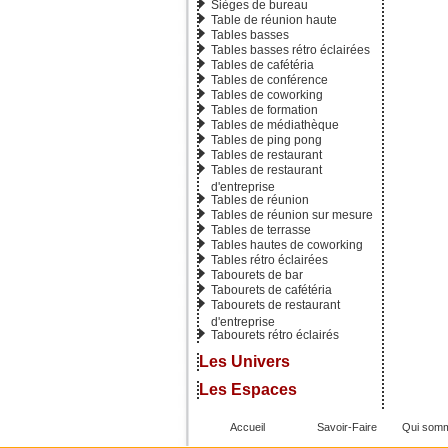
Sièges de bureau
Table de réunion haute
Tables basses
Tables basses rétro éclairées
Tables de cafétéria
Ref : 213
Tables de conférence
Tables de coworking
Tables de formation
Tables de médiathèque
Tables de ping pong
Tables de restaurant
Tables de restaurant
d'entreprise
Tables de réunion
Tables de réunion sur mesure
Tables de terrasse
Tables hautes de coworking
Tables rétro éclairées
Tabourets de bar
Tabourets de cafétéria
Tabourets de restaurant
d'entreprise
Tabourets rétro éclairés
Les Univers
Les Espaces
Accueil
Savoir-Faire
Qui som