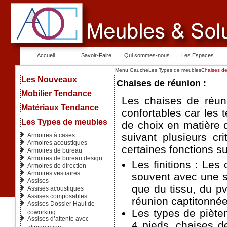
Accueil
Savoir-Faire
Qui sommes-nous
Les Espaces
Menu Gauche
Les Types de meubles
Chaises de
Les Nouveaux
Chaises de réunion :
Mobilier Tendance
Les chaises de réun
Matériaux Tendance
confortables car les t
Les Types de meubles
de choix en matière 
suivant plusieurs cri
Armoires à cases
Armoires acoustiques
certaines fonctions s
Armoires de bureau
Armoires de bureau design
Les finitions : Les
Armoires de direction
Armoires vestiaires
souvent avec une s
Assises
que du tissu, du p
Assises acoustiques
Assises composables
réunion captitonnée
Assises Dossier Haut de
Les types de piète
coworking
Assises d’attente avec
4 pieds, chaises d
alimentation