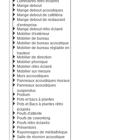
Luminaires rétro éclairés
Mange debout
Mange debout acoustiques
Mange debout de cafétéria
Mange debout de restaurant
d'entreprise
Mange debout rétro éclairé
Mobilier d'extérieur
Mobilier de bureau
Mobilier de bureau acoustique
Mobilier de bureau réglable en
hauteur
Ref : 14 M01
Mobilier de direction
Mobilier phonique
Mobilier rétro éclairé
Mobilier sur mesure
Murs accoustiques
Panneaux acoustiques muraux
Panneaux acoustiques
suspendus
Podium
Pots et bacs à plantes
Pots et Bacs à plantes rétro
éclairés
Poufs d'attente
Ref : 144 01
Poufs de coworking
Poufs rétro éclairés
Présentoirs
Rayonnages de médiathèque
Salle de réunion acoustique