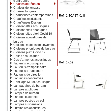
d'entreprise
Chaises de réunion
Chaises de terrasse
Chaises longues
Chauffeuses contemporaines
Ref : 1 4CAST XL II
Chauffeuses d'attente
Chauffeuses Design
Cloisonnettes acoustiques
Cloisonnettes phoniques
Cloisonnettes plexi Covid 19
Cloisons acoustiques de
bureau
Cloisons mobiles de coworking
Cloisons phoniques de bureau
Cloisons plexi Covid 19
Dalles acoustiques
Dos d'armoires acoustiques
Ref : 1 c02
Fauteuils acoustiques
Fauteuils d'amphithéâtre
Fauteuils d'auditorium
Fauteuils de direction
Fontaines décoratives
Habillage Mural Acoustique
Lampadaires de bureau
Lampes appliques
Lampes de bureau
Lampes plafonniers
Lampes posées au sol
Lampes suspensions
Luminaires acoustiques
Ref : 131 01