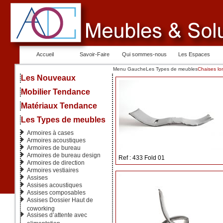
Accueil
Savoir-Faire
Qui sommes-nous
Les Espaces
Menu Gauche
Les Types de meubles
Chaises l
Les Nouveaux
Mobilier Tendance
Matériaux Tendance
Les Types de meubles
Armoires à cases
Armoires acoustiques
Armoires de bureau
Armoires de bureau design
Ref : 433 Fold 01
Armoires de direction
Armoires vestiaires
Assises
Assises acoustiques
Assises composables
Assises Dossier Haut de
coworking
Assises d’attente avec
alimentation