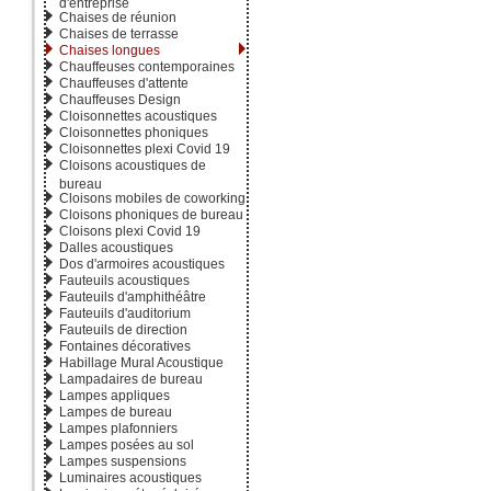
d'entreprise
Chaises de réunion
Chaises de terrasse
Chaises longues
Chauffeuses contemporaines
Chauffeuses d'attente
Chauffeuses Design
Cloisonnettes acoustiques
Cloisonnettes phoniques
Cloisonnettes plexi Covid 19
Cloisons acoustiques de
bureau
Cloisons mobiles de coworking
Cloisons phoniques de bureau
Cloisons plexi Covid 19
Dalles acoustiques
Dos d'armoires acoustiques
Fauteuils acoustiques
Fauteuils d'amphithéâtre
Fauteuils d'auditorium
Fauteuils de direction
Fontaines décoratives
Habillage Mural Acoustique
Lampadaires de bureau
Lampes appliques
Lampes de bureau
Lampes plafonniers
Lampes posées au sol
Lampes suspensions
Luminaires acoustiques