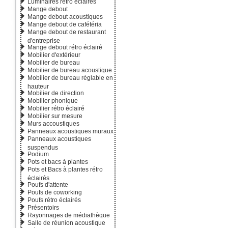
Luminaires rétro éclairés
Mange debout
Mange debout acoustiques
Mange debout de cafétéria
Mange debout de restaurant
d'entreprise
Mange debout rétro éclairé
Mobilier d'extérieur
Mobilier de bureau
Mobilier de bureau acoustique
Mobilier de bureau réglable en
hauteur
Mobilier de direction
Mobilier phonique
Mobilier rétro éclairé
Mobilier sur mesure
Murs accoustiques
Panneaux acoustiques muraux
Panneaux acoustiques
suspendus
Podium
Pots et bacs à plantes
Pots et Bacs à plantes rétro
éclairés
Poufs d'attente
Poufs de coworking
Poufs rétro éclairés
Présentoirs
Rayonnages de médiathèque
Salle de réunion acoustique