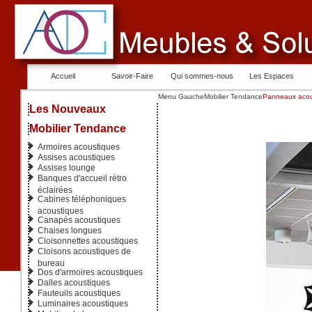
Accueil
Savoir-Faire
Qui sommes-nous
Les Espaces
Menu Gauche
Mobilier Tendance
Panneaux acou
Les Nouveaux
Mobilier Tendance
Armoires acoustiques
Assises acoustiques
Assises lounge
Banques d'accueil rétro
éclairées
Cabines téléphoniques
acoustiques
Canapés acoustiques
Chaises longues
Cloisonnettes acoustiques
Cloisons acoustiques de
bureau
Dos d'armoires acoustiques
Dalles acoustiques
Fauteuils acoustiques
Luminaires acoustiques