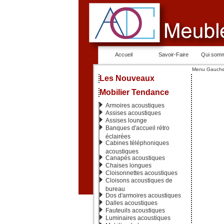
Accueil
Savoir-Faire
Qui som
Menu Gauch
Les Nouveaux
Mobilier Tendance
Armoires acoustiques
Assises acoustiques
Assises lounge
Banques d'accueil rétro
éclairées
Cabines téléphoniques
acoustiques
Canapés acoustiques
Chaises longues
Cloisonnettes acoustiques
Cloisons acoustiques de
bureau
Dos d'armoires acoustiques
Dalles acoustiques
Fauteuils acoustiques
Luminaires acoustiques