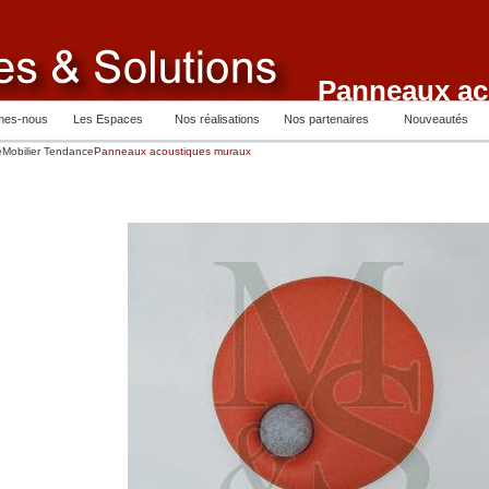
Panneaux ac
mes-nous
Les Espaces
Nos réalisations
Nos partenaires
Nouveautés
e
Mobilier Tendance
Panneaux acoustiques muraux