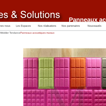
Panneaux ac
mes-nous
Les Espaces
Nos réalisations
Nos partenaires
Nouveautés
e
Mobilier Tendance
Panneaux acoustiques muraux