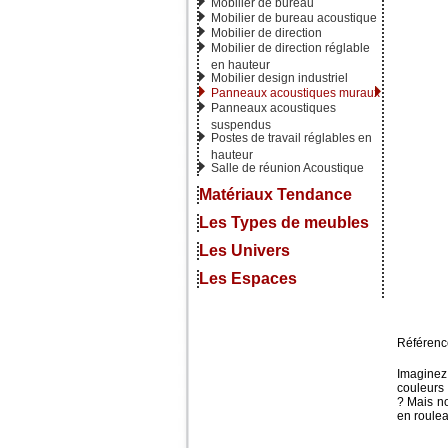
Mobilier de bureau
Mobilier de bureau acoustique
Mobilier de direction
Mobilier de direction réglable
en hauteur
Mobilier design industriel
Panneaux acoustiques muraux
Panneaux acoustiques
suspendus
Postes de travail réglables en
hauteur
Salle de réunion Acoustique
Matériaux Tendance
Les Types de meubles
Les Univers
Les Espaces
Référence
Imaginez
couleurs 
? Mais no
en roulea