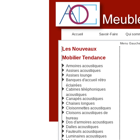
Accueil
Savoir-Faire
Qui som
Menu Gauch
Les Nouveaux
Mobilier Tendance
Armoires acoustiques
Assises acoustiques
Assises lounge
Banques d'accueil rétro
éclairées
Cabines téléphoniques
acoustiques
Canapés acoustiques
Chaises longues
Cloisonnettes acoustiques
Cloisons acoustiques de
bureau
Dos d'armoires acoustiques
Dalles acoustiques
Fauteuils acoustiques
Luminaires acoustiques