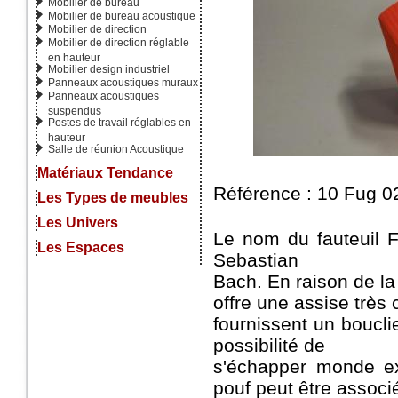
Mobilier de bureau
Mobilier de bureau acoustique
Mobilier de direction
Mobilier de direction réglable
en hauteur
Mobilier design industriel
Panneaux acoustiques muraux
Panneaux acoustiques
suspendus
Postes de travail réglables en
hauteur
Salle de réunion Acoustique
Matériaux Tendance
Référence : 10 Fug 0
Les Types de meubles
Les Univers
Le nom du fauteuil 
Les Espaces
Sebastian
Bach. En raison de la
offre une assise très 
fournissent un bouclie
possibilité de
s'échapper monde ex
pouf peut être associ