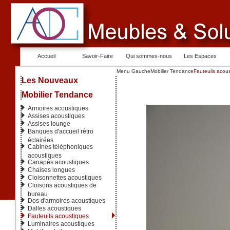
Accueil
Savoir-Faire
Qui sommes-nous
Les Espaces
Menu Gauche
Mobilier Tendance
Fauteuils acou
Les Nouveaux
Mobilier Tendance
Armoires acoustiques
Assises acoustiques
Assises lounge
Banques d'accueil rétro
éclairées
Cabines téléphoniques
acoustiques
Canapés acoustiques
Chaises longues
Cloisonnettes acoustiques
Cloisons acoustiques de
bureau
Dos d'armoires acoustiques
Dalles acoustiques
Fauteuils acoustiques
Luminaires acoustiques